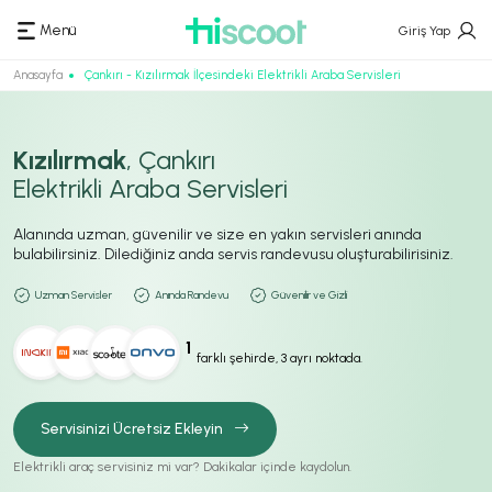
Menü
Giriş Yap
Anasayfa
Çankırı - Kızılırmak İlçesindeki Elektrikli Araba Servisleri
Kızılırmak
, Çankırı
Elektrikli Araba Servisleri
Alanında uzman, güvenilir ve size en yakın servisleri anında
bulabilirsiniz. Dilediğiniz anda servis randevusu oluşturabilirisiniz.
Uzman Servisler
Anında Randevu
Güvenilir ve Gizli
1
farklı şehirde, 3 ayrı noktada.
Servisinizi Ücretsiz Ekleyin
Elektrikli araç servisiniz mi var? Dakikalar içinde kaydolun.