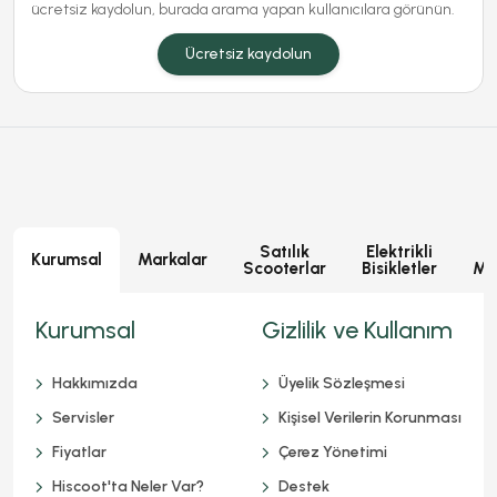
ücretsiz kaydolun, burada arama yapan kullanıcılara görünün.
Ücretsiz kaydolun
Satılık
Elektrikli
E
Kurumsal
Markalar
Scooterlar
Bisikletler
Mot
Kurumsal
Gizlilik ve Kullanım
Hakkımızda
Üyelik Sözleşmesi
Servisler
Kişisel Verilerin Korunması
Fiyatlar
Çerez Yönetimi
Hiscoot'ta Neler Var?
Destek