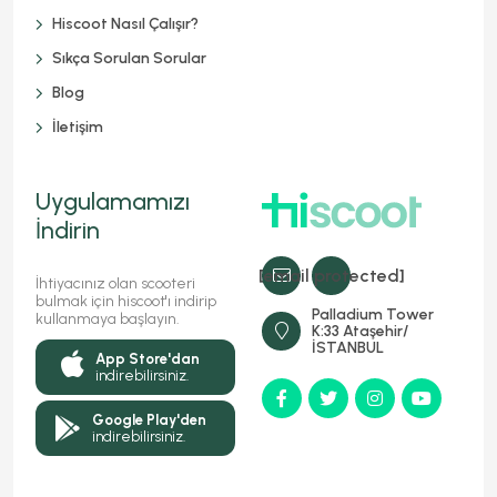
Hiscoot Nasıl Çalışır?
Sıkça Sorulan Sorular
Blog
İletişim
Uygulamamızı
İndirin
[email protected]
İhtiyacınız olan scooteri
bulmak için hiscoot'ı indirip
Palladium Tower
kullanmaya başlayın.
K:33 Ataşehir/
İSTANBUL
App Store'dan
indirebilirsiniz.
Google Play'den
indirebilirsiniz.