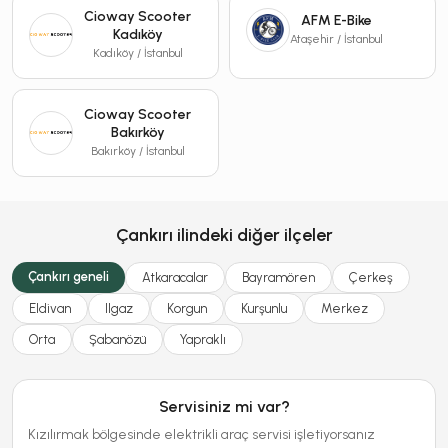
Cioway Scooter
AFM E-Bike
Kadıköy
Ataşehir / İstanbul
Kadıköy / İstanbul
Cioway Scooter
Bakırköy
Bakırköy / İstanbul
Çankırı ilindeki diğer ilçeler
Çankırı geneli
Atkaracalar
Bayramören
Çerkeş
Eldivan
Ilgaz
Korgun
Kurşunlu
Merkez
Orta
Şabanözü
Yapraklı
Servisiniz mi var?
Kızılırmak bölgesinde elektrikli araç servisi işletiyorsanız