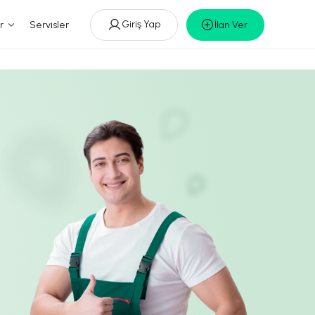
Giriş Yap
r
Servisler
İlan Ver