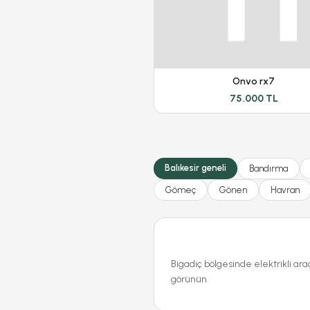
Onvo rx7
75.000 TL
Balıkesir geneli
Bandırma
Gömeç
Gönen
Havran
Bigadiç bölgesinde elektrikli ara
görünün.