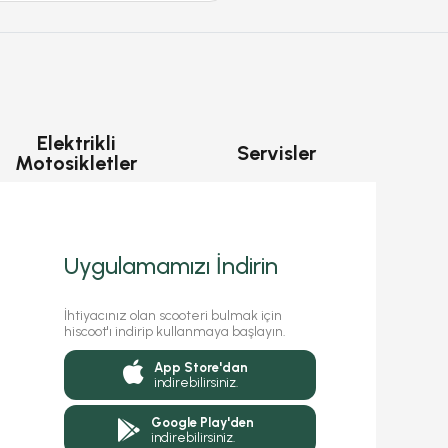
Elektrikli
Servisler
Motosikletler
Uygulamamızı İndirin
İhtiyacınız olan scooteri bulmak için
hiscoot'ı indirip kullanmaya başlayın.
App Store'dan
indirebilirsiniz.
Google Play'den
indirebilirsiniz.