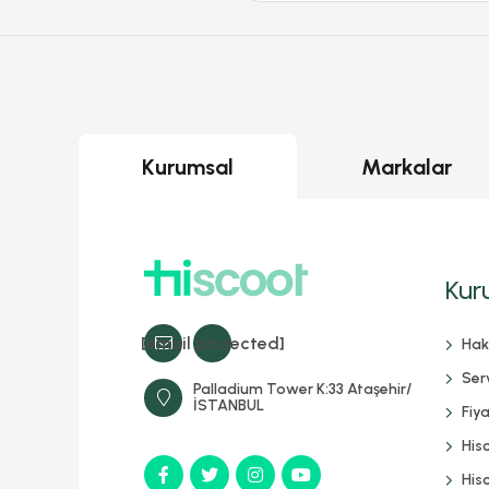
Kurumsal
Markalar
Kur
[email protected]
Hak
Serv
Palladium Tower K:33 Ataşehir/
İSTANBUL
Fiya
His
Hisc