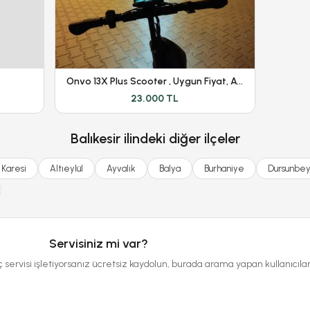
Onvo 13X Plus Scooter , Uygun Fiyat, Açıklamayı Okuyunuz
23.000 TL
Balıkesir ilindeki diğer ilçeler
Karesi
Altıeylül
Ayvalık
Balya
Burhaniye
Dursunbe
Servisiniz mi var?
ç servisi işletiyorsanız ücretsiz kaydolun, burada arama yapan kullanıcıla