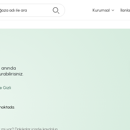
aza adı ile ara
Kurumsal
İlanla
i anında
abilirisiniz.
e Gizli
ı noktada.
iz mi var? Dakikalar içinde kaydolun.