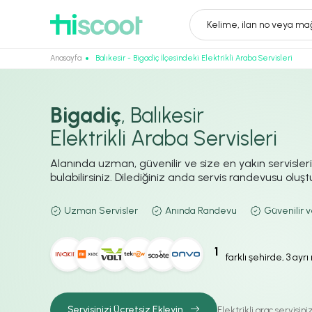
Kelime, ilan no veya mağ
Anasayfa
Balıkesir - Bigadiç İlçesindeki Elektrikli Araba Servisleri
Bigadiç
, Balıkesir
Elektrikli Araba Servisleri
Alanında uzman, güvenilir ve size en yakın servisler
bulabilirsiniz. Dilediğiniz anda servis randevusu oluştur
Uzman Servisler
Anında Randevu
Güvenilir v
1
farklı şehirde, 3 ayr
Servisinizi Ücretsiz Ekleyin
Elektrikli araç servisin