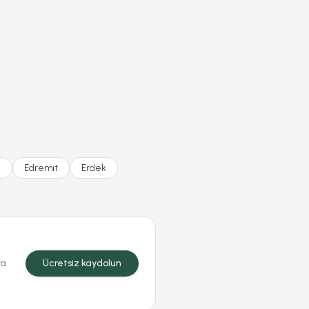
y
Edremit
Erdek
ra
Ücretsiz kaydolun